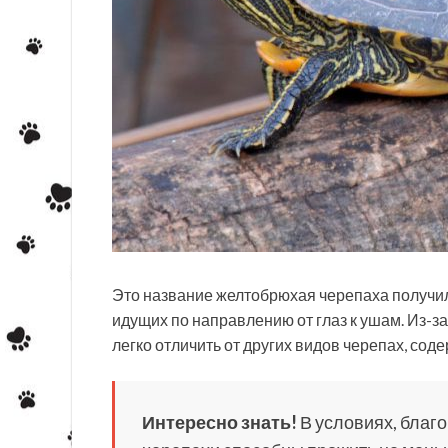
Это название желтобрюхая черепаха получил
идущих по направлению от глаз к ушам. Из-з
легко отличить от других видов черепах, со
Интересно знать!
В условиях, благ