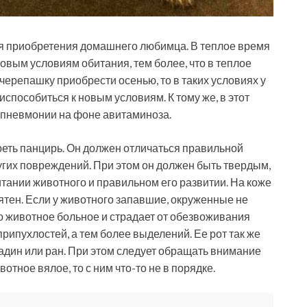
ля приобретения домашнего любимца. В теплое время
овым условиям обитания, тем более, что в теплое
ерепашку приобрести осенью, то в таких условиях у
способиться к новым условиям. К тому же, в этот
и пневмонии на фоне авитаминоза.
еть панцирь. Он должен отличаться правильной
угих повреждений. При этом он должен быть твердым,
итании животного и правильном его развитии. На коже
пятен. Если у животного запавшие, окруженные не
то животное больное и страдает от обезвоживания
рипухлостей, а тем более выделений. Ее рот так же
садин или ран. При этом следует обращать внимание
тное вялое, то с ним что-то не в порядке.