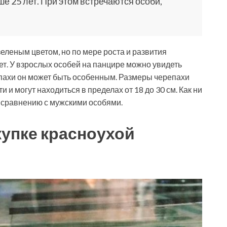
е 25 лет. При этом встречаются особи,
еленым цветом, но по мере роста и развития
ет. У взрослых особей на панцире можно увидеть
епахи он может быть особенным. Размеры черепахи
и могут находиться в пределах от 18 до 30 см. Как ни
о сравнению с мужскими особями.
купке красноухой