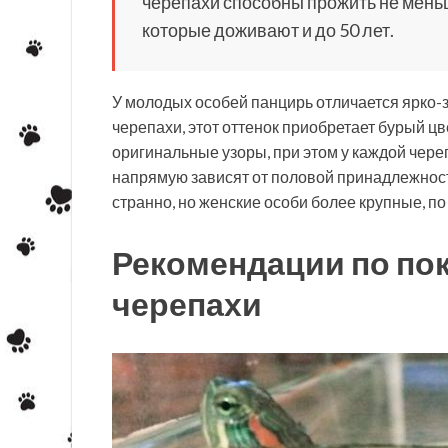
черепахи способны прожить не меньш
которые доживают и до 50 лет.
У молодых особей панцирь отличается ярко-з
черепахи, этот оттенок приобретает бурый цв
оригинальные узоры, при этом у каждой чер
напрямую зависят от половой принадлежности 
странно, но женские особи более крупные, п
Рекомендации по по
черепахи