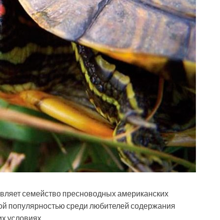
авляет семейство пресноводных американских
шой популярностью среди любителей содержания
х условиях.