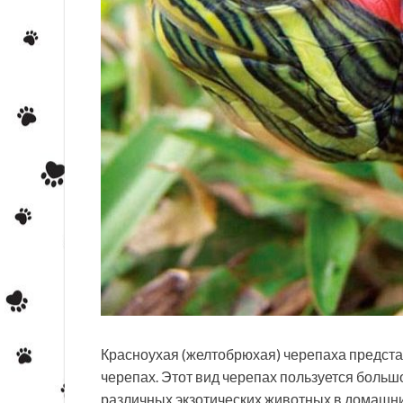
Красноухая (желтобрюхая) черепаха предст
черепах. Этот вид черепах пользуется боль
различных экзотических животных в домашни