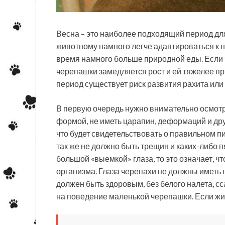
Весна – это наиболее подходящий период д
животному намного легче адаптироваться к н
время намного больше природной еды. Если ч
черепашки замедляется рост и ей тяжелее при
период существует риск развития рахита ил
В первую очередь нужно внимательно осмотр
формой, не иметь царапин, деформаций и др
что будет свидетельствовать о правильном п
так же не должно быть трещин и каких-либо 
большой «выемкой» глаза, то это означает, ч
организма. Глаза черепахи не должны иметь п
должен быть здоровым, без белого налета, с
на поведение маленькой черепашки. Если живо