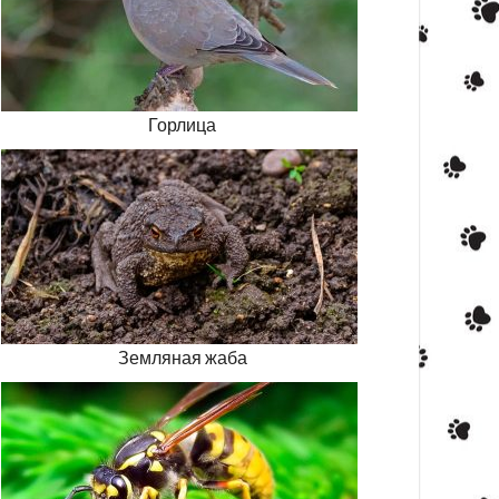
Горлица
Земляная жаба