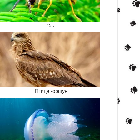
Оса
Птица коршун