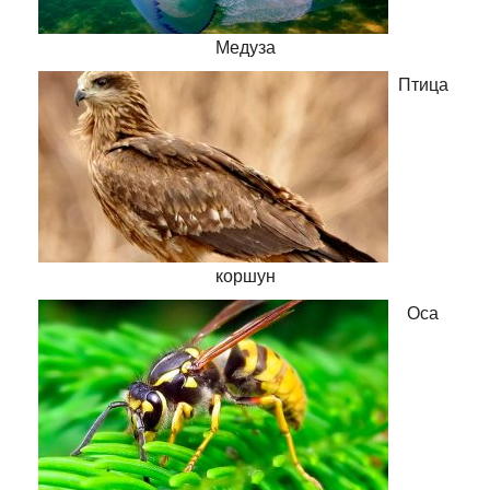
Медуза
Птица
коршун
Оса