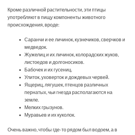
Кроме различной растительности, эти птицы
употребляют в пищу компоненты животного
происхождения, вроде:
Саранчи и ее личинок, кузнечиков, сверчков и
медведок.
Жужелиц и их личинок, колорадских жуков,
листоедов и долгоносиков.
Бабочек и их гусениц.
Улиток, уховерток и дождевых червей.
Ящериц, лягушек, птенцов различных
пернатых, чьи гнезда располагаются на
земле.
Мелких грызунов.
Муравьев и их куколок.
Очень важно, чтобы где-то рядом был водоем, а в