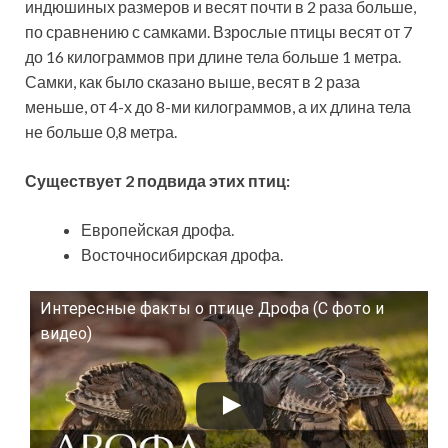
индюшиных размеров и весят почти в 2 раза больше,
по сравнению с самками. Взрослые птицы весят от 7
до 16 килограммов при длине тела больше 1 метра.
Самки, как было сказано выше, весят в 2 раза
меньше, от 4-х до 8-ми килограммов, а их длина тела
не больше 0,8 метра.
Существует 2 подвида этих птиц:
Европейская дрофа.
Восточносибирская дрофа.
Интересные факты о птице Дрофа (С фото и
Смотрите это видео на YouTube
видео)