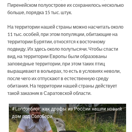
Пиренейском полуострове их сохранилось несколько
больше, порядка 15 тыс. штук.
На территории нашей страны можно насчитать около
11 тыс. особей, при этом популяции, обитающие на
территории Бурятии, относятся к восточному
подвиду. Их здесь около полутысячи. Чтобы спасти
вид, на территории Европы были образованы
заповедные территории, при этом таких птиц
выращивают в вольерах, то есть в условиях неволи,
после чего их отпускают в естественную среду
обитания. На территории нашей страны действует
такой заказник в Саратовской области.
#Londonблог: как дрофы из России нашли новый
Смотрите это видео на YouTube
дом под Солсбери