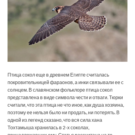
Птица сокол еще в древнем Египте считалась
покровительницей фараонов, а инки связывали ее с
солнцем. В славянском фольклоре птица сокол
представлена в виде символа чести и отваги. Тюрки
считали, что эта птица не что иное, как душа хозяина,
поэтому ее нельзя было ни продать, ни потерять. В
одной из легенд сказано, что вся сила хана
Тохтамыша хранилась в 2-х соколах,
принадлежавших ему. Статья рассчитана на то,