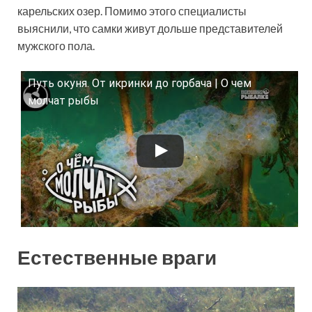
карельских озер. Помимо этого специалисты
выяснили, что самки живут дольше представителей
мужского пола.
Путь окуня. От икринки до горбача | О чем
Смотрите это видео на YouTube
молчат рыбы
Естественные враги