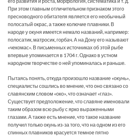
его развития и роста, морфология, систематика и т. д.
При этом главным отличительном признаком этого
пресноводного обитателя является его необычный
полосатый окрас, а также колючие плавники. В
народе у окуня имеется немало названий, например:
полосатик, матросик, горбач. А на Дону его называют
«чекомас». В письменных источниках об этой рыбе
впервые упоминается в 1704 г. Однако в устном
народном творчестве о ней упоминалась и раньше.
Пытаясь понять, откуда произошло название «окунь»,
специалисты сошлись во мнение, что оно связано со
славянским словом «око», что означает «глаз».
Существует предположение, что славяне именовали
таким образом всю рыбу с ярко выраженными
глазами. А также есть мнение, что такое название
получил только окунь из-за того, что на одном из его
спинных плавников красуется темное пятно