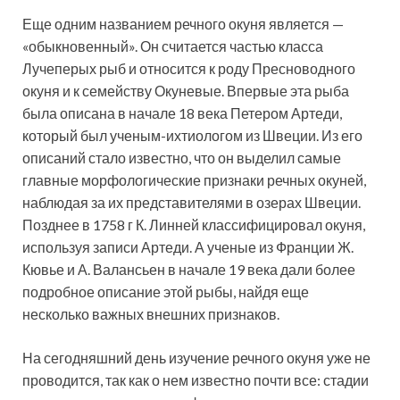
Еще одним названием речного окуня является —
«обыкновенный». Он считается частью класса
Лучеперых рыб и относится к роду Пресноводного
окуня и к семейству Окуневые. Впервые эта рыба
была описана в начале 18 века Петером Артеди,
который был ученым-ихтиологом из Швеции. Из его
описаний стало известно, что он выделил самые
главные морфологические признаки речных окуней,
наблюдая за их представителями в озерах Швеции.
Позднее в 1758 г К. Линней классифицировал окуня,
используя записи Артеди. А ученые из Франции Ж.
Кювье и А. Валансьен в начале 19 века дали более
подробное описание этой рыбы, найдя еще
несколько важных внешних признаков.
На сегодняшний день изучение речного окуня уже не
проводится, так как о нем известно почти все: стадии