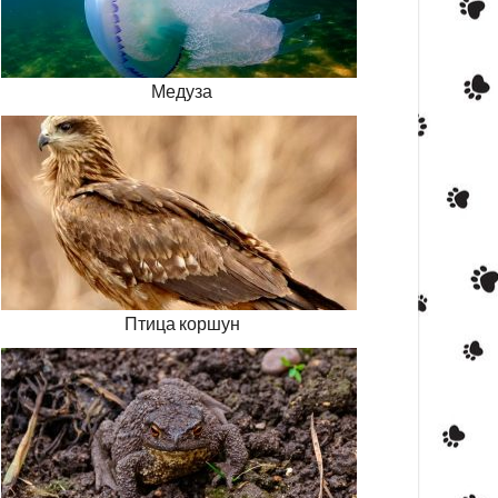
Медуза
Птица коршун