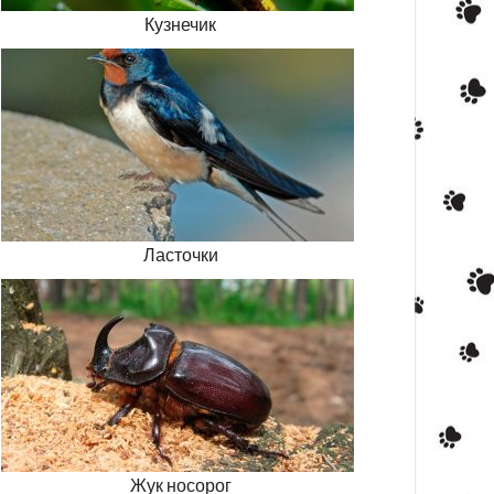
Кузнечик
Ласточки
Жук носорог