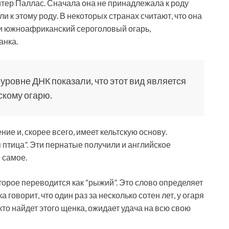
тер Паллас. Сначала она не принадлежала к роду
ли к этому роду. В некоторых странах считают, что она
к и южноафриканский сероголовый огарь,
анка.
ровне ДНК показали, что этот вид является
кому огарю.
ие и, скорее всего, имеет кельтскую основу.
птица”. Эти пернатые получили и английское
е самое.
которое переводится как “рыжий”. Это слово определяет
 говорит, что один раз за несколько сотен лет, у огаря
 кто найдет этого щенка, ожидает удача на всю свою