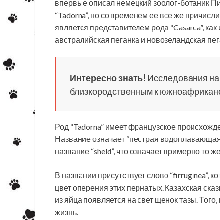
впервые описал немецкий зоолог-ботаник Пи
“Tadorna”, но со временем ее все же причисли
является представителем рода “Casarca”, ка
австралийская пеганка и новозеландская пег
Интересно знать!
Исследования на у
близкородственным к южноафриканс
Род “Tadorna” имеет французское происхожден
Название означает “пестрая водоплавающая 
название “sheld”, что означает примерно то ж
В названии присутствует слово “firruginea”, 
цвет оперения этих пернатых. Казахская сказка
из яйца появляется на свет щенок тазы. Того,
жизнь.