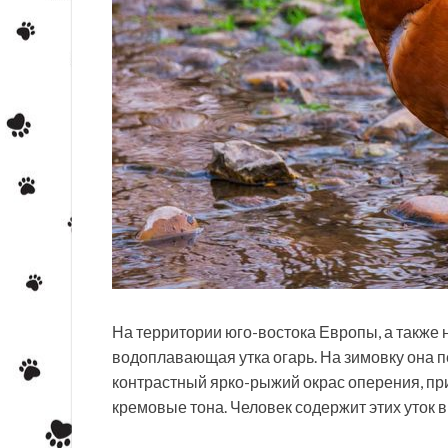
На территории юго-востока Европы, а также 
водоплавающая утка огарь. На зимовку она п
контрастный ярко-рыжий окрас оперения, пр
кремовые тона. Человек содержит этих уток 