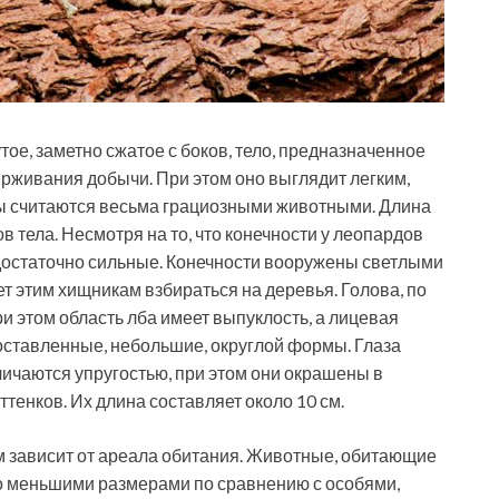
ое, заметно сжатое с боков, тело, предназначенное
держивания добычи. При этом оно выглядит легким,
ды считаются весьма грациозными животными. Длина
 тела. Несмотря на то, что конечности у леопардов
 достаточно сильные. Конечности вооружены светлыми
яет этим хищникам взбираться на деревья. Голова, по
ри этом область лба имеет выпуклость, а лицевая
оставленные, небольшие, округлой формы. Глаза
ичаются упругостью, при этом они окрашены в
тенков. Их длина составляет около 10 см.
ном зависит от ареала обитания. Животные, обитающие
ко меньшими размерами по сравнению с особями,