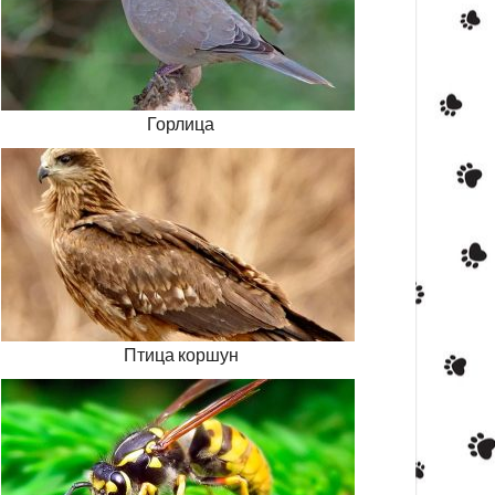
Горлица
Птица коршун