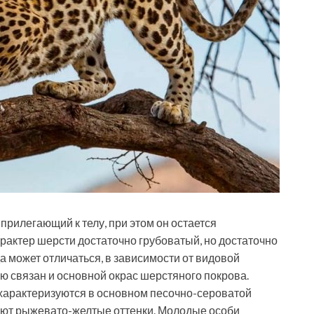
прилегающий к телу, при этом он остается
рактер шерсти достаточно грубоватый, но достаточно
да может отличаться, в зависимости от видовой
 связан и основной окрас шерстяного покрова.
характеризуются в основном песочно-сероватой
еют рыжевато-желтые оттенки. Молодые особи