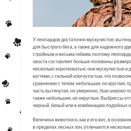
У леопардов достаточно мускулистое, вытянут
для быстрого бега, а также для надежного у
стройным и весьма гибким, поэтому леопар
хвоста составляет больше половины размеров
несколько коротковатые, они мускулистые и
когтями, с сильной изогнутостью, что позвол
сравнению с телом, небольшая, но круглая, п
часть вытянутая, но умеренно. Уши широко п
также небольшие, но округлые. Выбриссы отл
черный, белый или в комбинацию подобных от
Величина животного, как и его вес, в основ
в пределах лесных зон, отличаются несколь