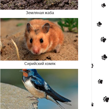
Земляная жаба
Сирийский хомяк