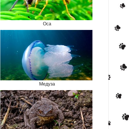
Оса
Медуза