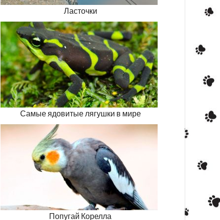
Ласточки
Самые ядовитые лягушки в мире
Попугай Корелла