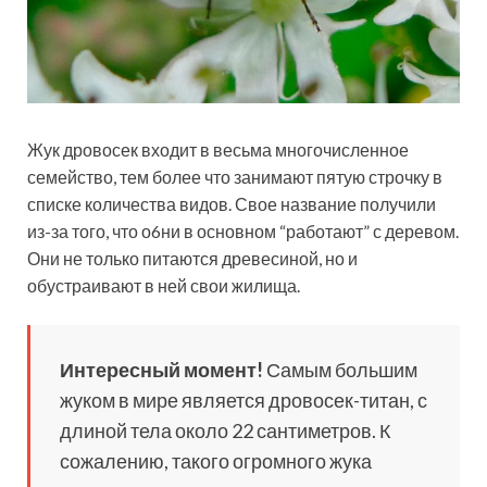
Жук дровосек входит в весьма многочисленное
семейство, тем более что занимают пятую строчку в
списке количества видов. Свое название получили
из-за того, что о6ни в основном “работают” с деревом.
Они не только питаются древесиной, но и
обустраивают в ней свои жилища.
Интересный момент!
Самым большим
жуком в мире является дровосек-титан, с
длиной тела около 22 сантиметров. К
сожалению, такого огромного жука