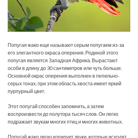
Попугая жако еще называют серым попугаем из-за
его элегантного окраса оперения. Родиной этого
попугая является Западная Африка. Вырастают
особи в длину до 30 сантиметров или чуть больше.
Основной окрас оперения выполнен в пепельно-
серых тонах, при этом область хвоста имеет яркий
пурпурный цвет.
Этот попугай способен запомнить, а затем
воспроизвести до полутора тысяч слов. Он легко
подражает звукам многих птиц и многих животных.
Попугай жако легко копирует звуки, которые исходят