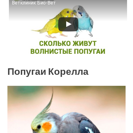
Смотрите это видео на YouTube
Ветклиник Био-Вет
Попугаи Корелла