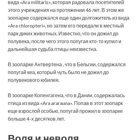
вида «Ara militaris», которая радовала посетителей
этого учреждения на протяжении 46 лет. В этом же
зоопарке содержался еще один долгожитель из вида
«Ara chloropteri», но затем его передали в местный
парк диких животных. Известно, что он дожил до
полувека, после чего этого попугая кто-то купил и
дальнейшая судьба птицы неизвестна.
В зоопарке Антвертена , что в Бельгии, содержался
попугай кеа, который чуть было не дожил до
полувекового юбилея.
В зоопарке Копенгагена, что в Дании, содержалась
птица из вида «Ara ararauna». Попав в этот зоопарк
еще взрослой особью, попугай прожил в зоопарке
больше 4-х десятков лет.
Воля и неволя