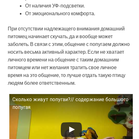
От наличия УФ-подсветки.
От эмоционального комфорта.
При отсутствии надлежащего внимания домашний
питомец начинает скучать, да и вообще может
заболеть. В связи с этим, общение с попугаем должно
носить весьма активный характер. Если не хватает
личного времени на общение с таким домашним
питомцем или нет желания тратить свое личное
время на это общение, то лучше отдать такую птицу
людям более ответственным.
Сколько живут попугаи?// содержание большого
Смотрите это видео на YouTube
попугая