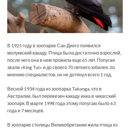
В 1925 году в зоопарке Сан Диего появился
молуккский какаду. Птица была достаточно взрослой,
после чего она в нем прожила еще 65 лет. Попугая
звали «King Tut» и до своего 70 летнего юбилея, по
мнению специалистов, он не дотянул всего 1 год.
Весной 1934 года из зоопарка Takonga, что в
Австралии, был перевезен какаду инка в чикагский
зоопарк. В марте 1998 года этому попугаю было 63
года и 7 месяцев.
В зоопарке столицы Великобритании жила птица из