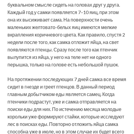
буквальном смысле сидеть на головах друг у друга.
Каждый год у самки появляется 7–10 яиц, при этом
она их высиживает сама. На поверхности очень
маленьких желтовато-белых яиц имеются мелкие
вкрапления коричневого цвета. Как правило, спустя 2
недели после того, как самка отложит яйца, на свет
появляются птенцы. Сразу после того как птенчик
вылупится из яйца, у него на теле нет ни одного
перышка, только на голове есть небольшой пушок.
На протяжении последующих 7 дней самка все время
сидит в гнезде и греет птенцов. В данный период
главным добытчиком еды является самец. Когда
птенчики подрастут, уже и самка отправляется на
поиски еды для них. По истечению месяца молодые
корольки уже формируют стайки, которые исследуют
лес в поисках еды. Повторно отложить яйца самка
способна уже в июле, но в этом случае их будет всего