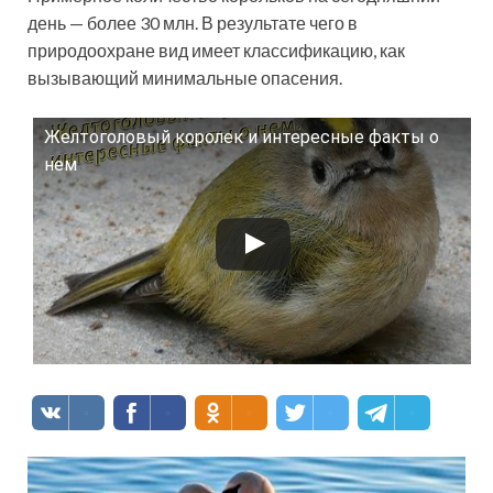
день — более 30 млн. В результате чего в
природоохране вид имеет классификацию, как
вызывающий минимальные опасения.
Желтоголовый королек и интересные факты о
Смотрите это видео на YouTube
нем