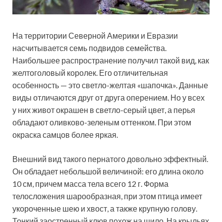
На территории Северной Америки и Евразии
насчитывается семь подвидов семейства.
Наибольшее распространение получил такой вид, как
желтоголовый королек. Его отличительная
особенность — это светло-желтая «шапочка». Данные
виды отличаются друг от друга оперением. Но у всех
у них живот окрашен в светло-серый цвет, а перья
обладают оливково-зеленым оттенком. При этом
окраска самцов более яркая.
Внешний вид такого пернатого довольно эффектный.
Он обладает небольшой величиной: его длина около
10 см, причем масса тела всего 12 г. Форма
телосложения шарообразная, при этом птица имеет
укороченные шею и хвост, а также крупную голову.
Тонкий заостренный клюв похож на шило. На крыльях