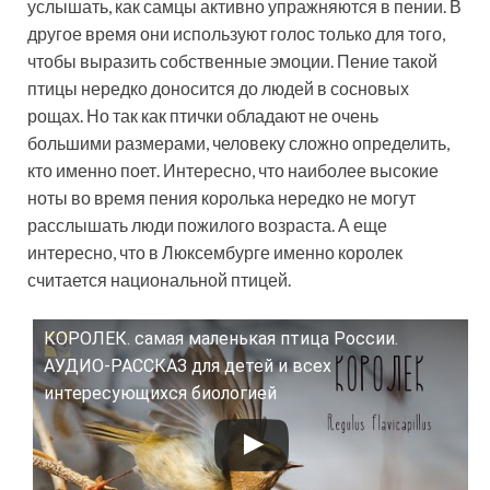
услышать, как самцы активно упражняются в пении. В
другое время они используют голос только для того,
чтобы выразить собственные эмоции. Пение такой
птицы нередко доносится до людей в сосновых
рощах. Но так как птички обладают не очень
большими размерами, человеку сложно определить,
кто именно поет. Интересно, что наиболее высокие
ноты во время пения королька нередко не могут
расслышать люди пожилого возраста. А еще
интересно, что в Люксембурге именно королек
считается национальной птицей.
КОРОЛЕК. самая маленькая птица России.
Смотрите это видео на YouTube
АУДИО-РАССКАЗ для детей и всех
интересующихся биологией