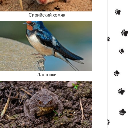
Сирийский хомяк
Ласточки