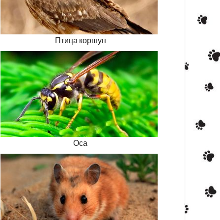
Птица коршун
Оса