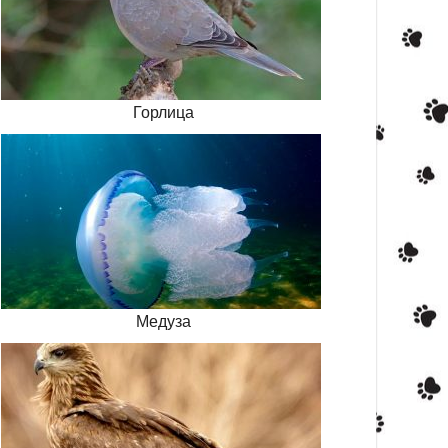
Горлица
Медуза