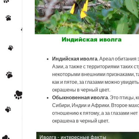
Индийская иволга
. Ареал обитания
Азии, а также с территориями таких с
некоторыми внешними признаками, та
как и пятое, за глазами можно увидет
окрашены в черный цвет.
Обыкновенная иволга
. Это птицы, 
Сибири, Индии и Африки. Второе мах
отношению к пятому, а за глазами не
окрашена в черный цвет.
Иволга - интересные факты