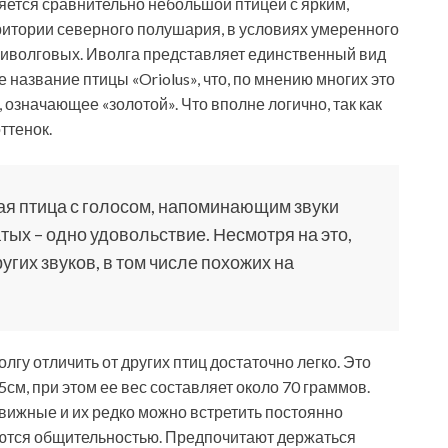
яется сравнительно небольшой птицей с ярким,
итории северного полушария, в условиях умеренного
 иволговых. Иволга представляет единственный вид
 название птицы «Oriolus», что, по мнению многих это
, означающее «золотой». Что вполне логично, так как
ттенок.
чая птица с голосом, напоминающим звуки
тых – одно удовольствие. Несмотря на это,
гих звуков, в том числе похожих на
гу отличить от других птиц достаточно легко. Это
см, при этом ее вес составляет около 70 граммов.
движные и их редко можно встретить постоянно
аются общительностью. Предпочитают держаться