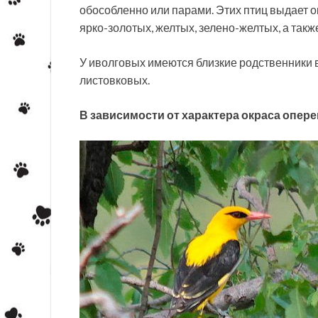
обособленно или парами. Этих птиц выдает о
ярко-золотых, желтых, зелено-желтых, а такж
У иволговых имеются близкие родственники 
листовковых.
В зависимости от характера окраса опере