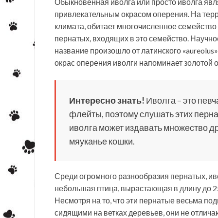
Обыкновенная иволга или просто иволга явл
привлекательным окрасом оперения. На терр
климата, обитает многочисленное семейство
пернатых, входящих в это семейство. Научное
название произошло от латинского «aureolus»
окрас оперения иволги напоминает золотой о
Интересно знать!
Иволга – это пев
флейты, поэтому слушать этих перна
иволга может издавать множество дру
мяуканье кошки.
Среди огромного разнообразия пернатых, ивол
небольшая птица, вырастающая в длину до 25
Несмотря на то, что эти пернатые весьма по
сидящими на ветках деревьев, они не отлич