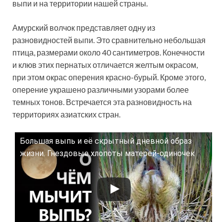
выпи и на территории нашей страны.
Амурский волчок представляет одну из
разновидностей выпи. Это сравнительно небольшая
птица, размерами около 40 сантиметров. Конечности
и клюв этих пернатых отличается желтым окрасом,
при этом окрас оперения красно-бурый. Кроме этого,
оперение украшено различными узорами более
темных тонов. Встречается эта разновидность на
территориях азиатских стран.
Большая выпь и её скрытный дневной образ
Смотрите это видео на YouTube
жизни. Гнездовые хлопоты матерей-одиночек