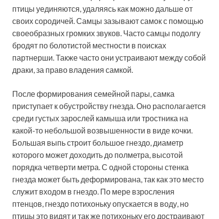
птицы уединяются, удаляясь как можно дальше от
своих сородичей. Самцы зазывают самок с помощью
своеобразных громких звуков. Часто самцы подолгу
бродят по болотистой местности в поисках
партнерши. Также часто они устраивают между собой
драки, за право владения самкой.
После формирования семейной пары, самка
приступает к обустройству гнезда. Оно располагается
среди густых зарослей камыша или тростника на
какой-то небольшой возвышенности в виде кочки.
Большая выпь строит большое гнездо, диаметр
которого может доходить до полметра, высотой
порядка четверти метра. С одной стороны стенка
гнезда может быть деформирована, так как это место
служит входом в гнездо. По мере взросления
птенцов, гнездо потихоньку опускается в воду, но
птицы это видят и так же потихоньку его достраивают