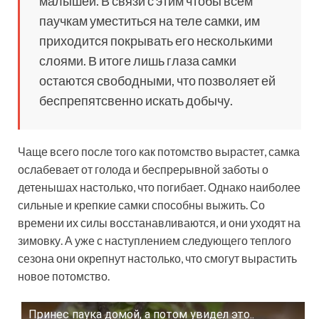
малышей. В связи с этим чтобы всем
паучкам уместиться на теле самки, им
приходится покрывать его несколькими
слоями. В итоге лишь глаза самки
остаются свободными, что позволяет ей
беспрепятсвенно искать добычу.
Чаще всего после того как потомство вырастет, самка
ослабевает от голода и беспрерывной заботы о
детенышах настолько, что погибает. Однако наиболее
сильные и крепкие самки способны выжить. Со
времени их силы восстанавливаются, и они уходят на
зимовку. А уже с наступлением следующего теплого
сезона они окрепнут настолько, что смогут вырастить
новое потомство.
Принес паука домой, а потом увидел это..