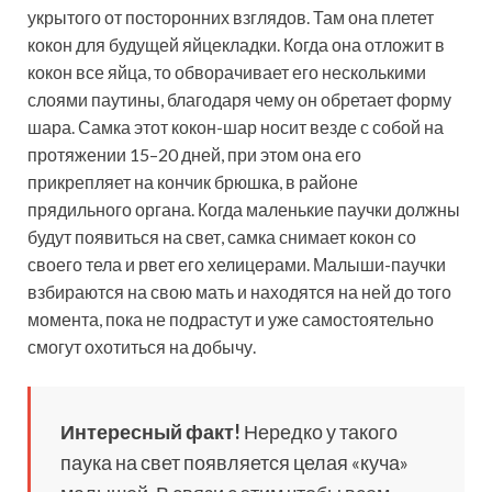
укрытого от посторонних взглядов. Там она плетет
кокон для будущей яйцекладки. Когда она отложит в
кокон все яйца, то обворачивает его несколькими
слоями паутины, благодаря чему он обретает форму
шара. Самка этот кокон-шар носит везде с собой на
протяжении 15–20 дней, при этом она его
прикрепляет на кончик брюшка, в районе
прядильного органа. Когда маленькие паучки должны
будут появиться на свет, самка снимает кокон со
своего тела и рвет его хелицерами. Малыши-паучки
взбираются на свою мать и находятся на ней до того
момента, пока не подрастут и уже самостоятельно
смогут охотиться на добычу.
Интересный факт!
Нередко у такого
паука на свет появляется целая «куча»