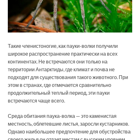
Такие членистоногие, как пауки-волки получили
широкое распространение практически на всех
континентах. Не встречаются они только на
территории Антарктиды, где климат и почва не
подходят для существования такого животного. При
этом в странах, где отмечается сравнительно
продолжительный теплый период, эти пауки
встречаются чаще всего.
Среда обитания паука-волка — это каменистая
местность, облетевшие листья, заросли кустарников.
Однако наибольшее предпочтение для обустройства
своего жилья он отдает местам с высоким уровнем