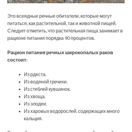
Это всеядные речные обитатели, которые могут
питаться, как растительной, так и животной пищей.
Следует отметить, что растительная пища занимает в
рационе питания порядка 90 процентов.
Рацион питания речных широкопалых раков
состоит:
Из рдеста.
Из водяной гречихи.
Из стеблей кувшинок.
Из хвоща.
Из элодеи.
Из харовых водорослей, содержащих много
кальция.