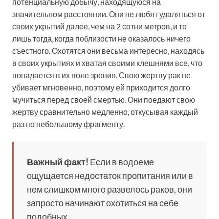
потенциальную добычу, находящуюся на
значительном расстоянии. Они не любят удаляться от
своих укрытий далее, чем на 2 сотни метров, и то
лишь тогда, когда поблизости не оказалось ничего
съестного. Охотятся они весьма интересно, находясь
в своих укрытиях и хватая своими клешнями все, что
попадается в их поле зрения. Свою жертву рак не
убивает мгновенно, поэтому ей приходится долго
мучиться перед своей смертью. Они поедают свою
жертву сравнительно медленно, откусывая каждый
раз по небольшому фрагменту.
Важный факт!
Если в водоеме
ощущается недостаток пропитания или в
нем слишком много развелось раков, они
запросто начинают охотиться на себе
подобных.