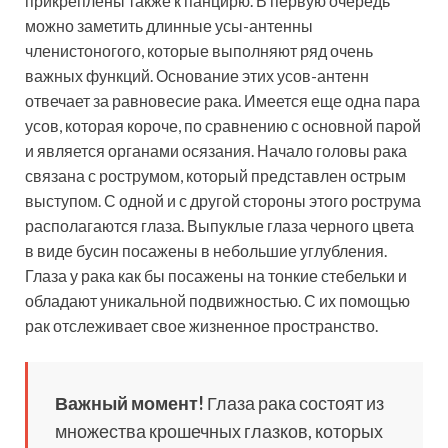
прикреплены также к панцирю. В первую очередь
можно заметить длинные усы-антенны
членистоногого, которые выполняют ряд очень
важных функций. Основание этих усов-антенн
отвечает за равновесие рака. Имеется еще одна пара
усов, которая короче, по сравнению с основной парой
и является органами осязания. Начало головы рака
связана с рострумом, который представлен острым
выступом. С одной и с другой стороны этого рострума
располагаются глаза. Выпуклые глаза черного цвета
в виде бусин посажены в небольшие углубления.
Глаза у рака как бы посажены на тонкие стебельки и
обладают уникальной подвижностью. С их помощью
рак отслеживает свое жизненное пространство.
Важный момент!
Глаза рака состоят из
множества крошечных глазков, которых