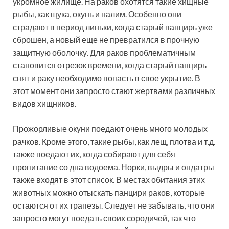
укромное жилище. На раков охотятся такие хищные
рыбы, как щука, окунь и налим. Особенно они
страдают в период линьки, когда старый панцирь уже
сброшен, а новый еще не превратился в прочную
защитную оболочку. Для раков проблематичным
становится отрезок времени, когда старый панцирь
снят и раку необходимо попасть в свое укрытие. В
этот момент они запросто стают жертвами различных
видов хищников.
Прожорливые окуни поедают очень много молодых
рачков. Кроме этого, такие рыбы, как лещ, плотва и т.д.
также поедают их, когда собирают для себя
пропитание со дна водоема. Норки, выдры и ондатры
также входят в этот список. В местах обитания этих
животных можно отыскать панцири раков, которые
остаются от их трапезы. Следует не забывать, что они
запросто могут поедать своих сородичей, так что