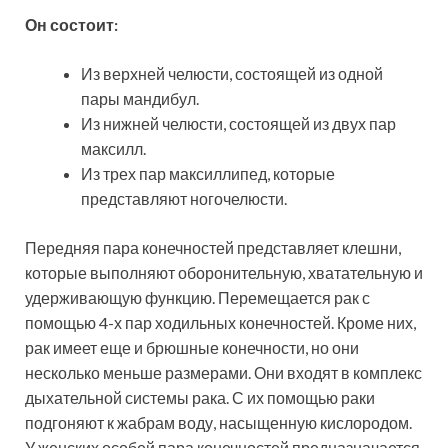
Он состоит:
Из верхней челюсти, состоящей из одной
пары мандибул.
Из нижней челюсти, состоящей из двух пар
максилл.
Из трех пар максиллипед, которые
представляют ногочелюсти.
Передняя пара конечностей представляет клешни,
которые выполняют оборонительную, хватательную и
удерживающую функцию. Перемещается рак с
помощью 4-х пар ходильных конечностей. Кроме них,
рак имеет еще и брюшные конечности, но они
несколько меньше размерами. Они входят в комплекс
дыхательной системы рака. С их помощью раки
подгоняют к жабрам воду, насыщенную кислородом.
У женских особей пара конечностей предназначается