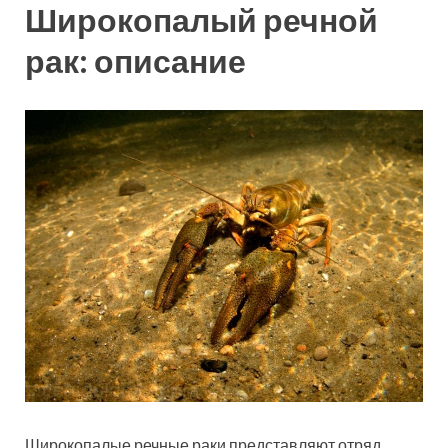
Широкопалый речной
рак: описание
Широкопалые речные раки представляют отряд