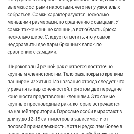
выемка с острыми наростами, чего нет у узкопалых
собратьев. Самки характеризуются несколько
меньшими размерами, по сравнению с самцами. У
самки также меньше клешни, а вот область брюха
несколько шире. Следует отметить, что у самок
недоразвиты две пары брюшных лапок, по
сравнению с самцами.
Широкопалый речной рак считается достаточно
крупным членистоногим. Тело рака покрыто крепким
панцирем из хитина. Из названия отряда следует, что
у рака пять пар конечностей, при этом две передние
конечности представлены клешнями. Это самые
крупные пресноводные раки, которые встречаются
на нашей территории. Взрослые особи вырастают в
длину до 12-15 сантиметров в зависимости от
половой принадлежности. Хотя и редко, тем более в
наше время, но можно встретить особей мужского