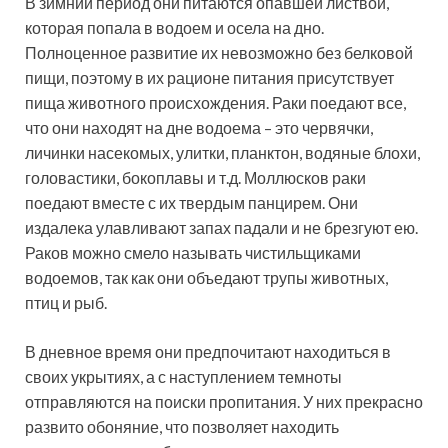
В зимний период они питаются опавшей листвой,
которая попала в водоем и осела на дно.
Полноценное развитие их невозможно без белковой
пищи, поэтому в их рационе питания присутствует
пища животного происхождения. Раки поедают все,
что они находят на дне водоема – это червячки,
личинки насекомых, улитки, планктон, водяные блохи,
головастики, бокоплавы и т.д. Моллюсков раки
поедают вместе с их твердым панцирем. Они
издалека улавливают запах падали и не брезгуют ею.
Раков можно смело называть чистильщиками
водоемов, так как они объедают трупы животных,
птиц и рыб.
В дневное время они предпочитают находиться в
своих укрытиях, а с наступлением темноты
отправляются на поиски пропитания. У них прекрасно
развито обоняние, что позволяет находить