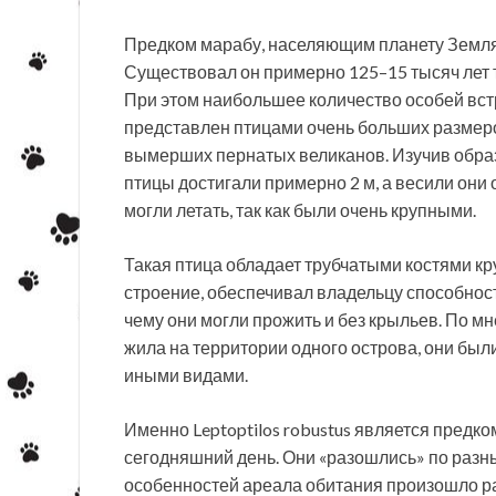
Предком марабу, населяющим планету Земля н
Существовал он примерно 125–15 тысяч лет 
При этом наибольшее количество особей вст
представлен птицами очень больших размеро
вымерших пернатых великанов. Изучив образц
птицы достигали примерно 2 м, а весили они 
могли летать, так как были очень крупными.
Такая птица обладает трубчатыми костями к
строение, обеспечивал владельцу способност
чему они могли прожить и без крыльев. По м
жила на территории одного острова, они бы
иными видами.
Именно Leptoptilos robustus является предк
сегодняшний день. Они «разошлись» по разны
особенностей ареала обитания произошло ра