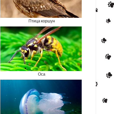
Птица коршун
Оса