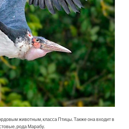
хордовым животным, класса Птицы. Также она входит в
стовые, рода Марабу.