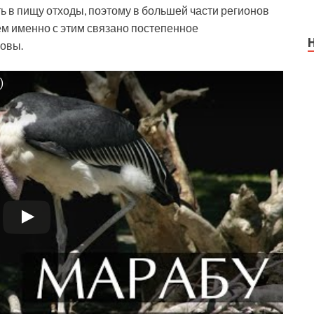
 в пищу отходы, поэтому в большей части регионов
м именно с этим связано постепенное
ловы.
)