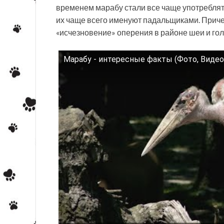
временем марабу стали все чаще употреблять
их чаще всего именуют падальщиками. Приче
«исчезновение» оперения в районе шеи и го
Марабу - интересные факты (Фото, Видео
Смотрите это видео на YouTube