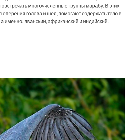
овстречать многочисленные группы марабу. В этих
я оперения голова и шея, помогают содержать тело в
 а именно: яванский, африканский и индийский.