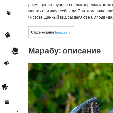
размещения крупных свалок нередко можно п
местах они ищут себе еду. При этом лишенна
чистоте. Данный вид разделяют на 3 подвида,
Содержание
[
показать
]
Марабу: описание