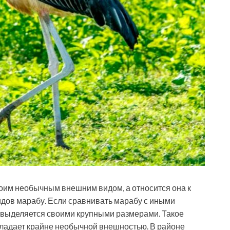
оим необычным внешним видом, а относится она к
идов марабу. Если сравнивать марабу с иными
 выделяется своими крупными размерами. Такое
обладает крайне необычной внешностью. В районе