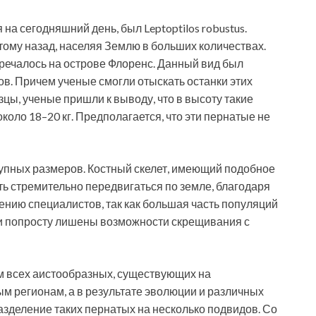
а сегодняшний день, был Leptoptilos robustus.
тому назад, населяя Землю в больших количествах.
речалось на острове Флоренс. Данный вид был
в. Причем ученые смогли отыскать останки этих
ы, ученые пришли к выводу, что в высоту такие
около 18–20 кг. Предполагается, что эти пернатые не
рупных размеров. Костный скелет, имеющий подобное
ь стремительно передвигаться по земле, благодаря
нению специалистов, так как большая часть популяций
ли попросту лишены возможности скрещивания с
ом всех аистообразных, существующих на
м регионам, а в результате эволюции и различных
зделение таких пернатых на несколько подвидов. Со