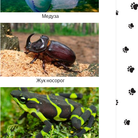
Медуза
Жук носорог