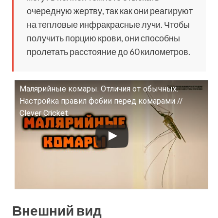
очередную жертву, так как они реагируют
на тепловые инфракрасные лучи. Чтобы
получить порцию крови, они способны
пролетать расстояние до 60 километров.
Малярийные комары. Отличия от обычных.
Смотрите это видео на YouTube
Настройка правил фобии перед комарами //
Clever Cricket.
Внешний вид