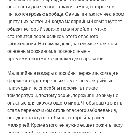
опасности для человека, как и самцы, которые не
питаются кровью вообще. Самцы питаются нектаром
цветущих растений. Когда малярийный комар кусает
объект, который заражен малярией, он тут же
становится переносчиком этого опасного
заболевания. На самом деле, насекомое является
основным хозяином, а позвоночные –
промежуточными хозяевами для паразитов.
Малярийные комары способны пережить холода в
форме оплодотворенных самок, но малярийные
плазмодии не способны пережить низкие
температуры, поэтому особи, пережившие зиму не
опасные для окружающего мира. Чтобы самка опять
стала переносчиком столь опасного заболевания,
она должна укусить объект, который заражен
малярией. Кроме этого, ей нужно е6ще прожить пару
недель, чтобы паразиты смогли полностью