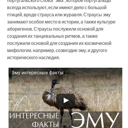
португальского слова “эма”, которое португальцы
всегда используют, если имеют дело с большой
птицей, вроде страуса или журавля. Страусы эму
занимают особое место в истории, а также культуре
аборигенов. Страусы послужили основой для
создания их танцевальных ритмов, а также
послужили основой для создания их космической
мифологии, например, созвездие эму, и другого
исторического наследия.
Эму интересные факты
Смотрите это видео на YouTube