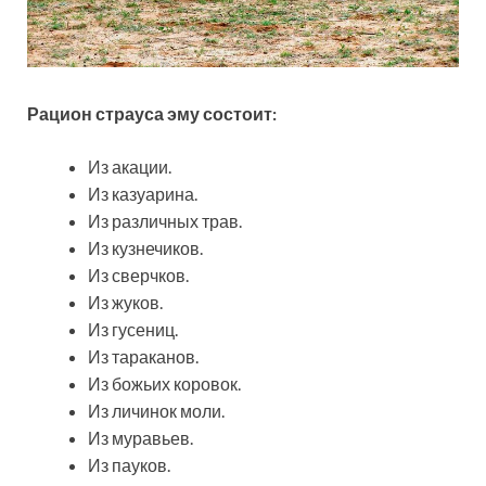
Рацион страуса эму состоит:
Из акации.
Из казуарина.
Из различных трав.
Из кузнечиков.
Из сверчков.
Из жуков.
Из гусениц.
Из тараканов.
Из божьих коровок.
Из личинок моли.
Из муравьев.
Из пауков.