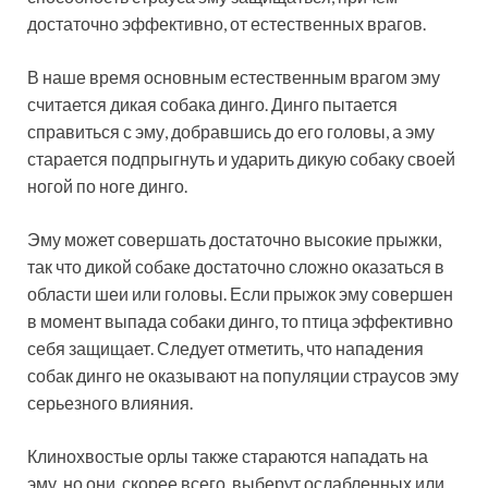
достаточно эффективно, от естественных врагов.
В наше время основным естественным врагом эму
считается дикая собака динго. Динго пытается
справиться с эму, добравшись до его головы, а эму
старается подпрыгнуть и ударить дикую собаку своей
ногой по ноге динго.
Эму может совершать достаточно высокие прыжки,
так что дикой собаке достаточно сложно оказаться в
области шеи или головы. Если прыжок эму совершен
в момент выпада собаки динго, то птица эффективно
себя защищает. Следует отметить, что нападения
собак динго не оказывают на популяции страусов эму
серьезного влияния.
Клинохвостые орлы также стараются нападать на
эму, но они, скорее всего, выберут ослабленных или