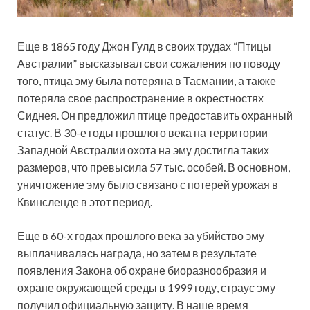
Еще в 1865 году Джон Гулд в своих трудах “Птицы
Австралии” высказывал свои сожаления по поводу
того, птица эму была потеряна в Тасмании, а также
потеряла свое распространение в окрестностях
Сиднея. Он предложил птице предоставить охранный
статус. В 30-е годы прошлого века на территории
Западной Австралии охота на эму достигла таких
размеров, что превысила 57 тыс. особей. В основном,
уничтожение эму было связано с потерей урожая в
Квинсленде в этот период.
Еще в 60-х годах прошлого века за убийство эму
выплачивалась награда, но затем в результате
появления Закона об охране биоразнообразия и
охране окружающей среды в 1999 году, страус эму
получил официальную защиту. В наше время