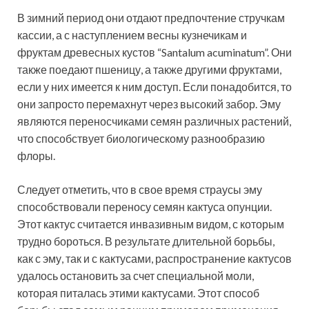
В зимний период они отдают предпочтение стручкам
кассии, а с наступлением весны кузнечикам и
фруктам древесных кустов “Santalum acuminatum”. Они
также поедают пшеницу, а также другими фруктами,
если у них имеется к ним доступ. Если понадобится, то
они запросто перемахнут через высокий забор. Эму
являются переносчиками семян различных растений,
что способствует биологическому разнообразию
флоры.
Следует отметить, что в свое время страусы эму
способствовали переносу семян кактуса опунции.
Этот кактус считается инвазивным видом, с которым
трудно бороться. В результате длительной борьбы,
как с эму, так и с кактусами, распространение кактусов
удалось остановить за счет специальной моли,
которая питалась этими кактусами. Этот способ