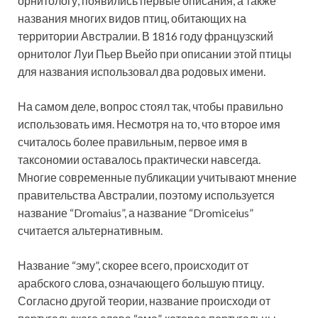
орнитологу, появились первые описания, а также
названия многих видов птиц, обитающих на
территории Австралии. В 1816 году французский
орнитолог Луи Пьер Вьейо при описании этой птицы
для названия использовал два родовых имени.
На самом деле, вопрос стоял так, чтобы правильно
использовать имя. Несмотря на то, что второе имя
считалось более правильным, первое имя в
таксономии оставалось практически навсегда.
Многие современные публикации учитывают мнение
правительства Австралии, поэтому используется
название “Dromaius”, а название “Dromiceius”
считается альтернативным.
Название “эму”, скорее всего, происходит от
арабского слова, означающего большую птицу.
Согласно другой теории, название происходи от