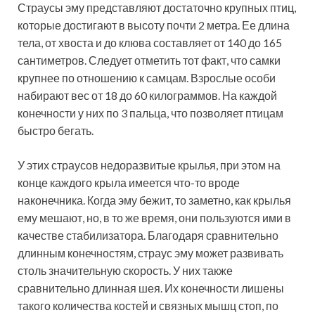
Страусы эму представляют достаточно крупных птиц,
которые достигают в высоту почти 2 метра. Ее длина
тела, от хвоста и до клюва составляет от 140 до 165
сантиметров. Следует отметить тот факт, что самки
крупнее по отношению к самцам. Взрослые особи
набирают вес от 18 до 60 килограммов. На каждой
конечности у них по 3 пальца, что позволяет птицам
быстро бегать.
У этих страусов недоразвитые крылья, при этом на
конце каждого крыла имеется что-то вроде
наконечника. Когда эму бежит, то заметно, как крылья
ему мешают, но, в то же время, они пользуются ими в
качестве стабилизатора. Благодаря сравнительно
длинным конечностям, страус эму может развивать
столь значительную скорость. У них также
сравнительно длинная шея. Их конечности лишены
такого количества костей и связных мышц стоп, по