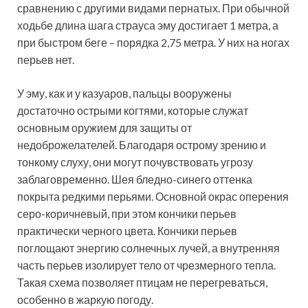
сравнению с другими видами пернатых. При обычной
ходьбе длина шага страуса эму достигает 1 метра, а
при быстром беге – порядка 2,75 метра. У них на ногах
перьев нет.
У эму, как и у казуаров, пальцы вооружены
достаточно острыми когтями, которые служат
основным оружием для защиты от
недоброжелателей. Благодаря острому зрению и
тонкому слуху, они могут почувствовать угрозу
заблаговременно. Шея бледно-синего оттенка
покрыта редкими перьями. Основной окрас оперения
серо-коричневый, при этом кончики перьев
практически черного цвета. Кончики перьев
поглощают энергию солнечных лучей, а внутренняя
часть перьев изолирует тело от чрезмерного тепла.
Такая схема позволяет птицам не перегреваться,
особенно в жаркую погоду.