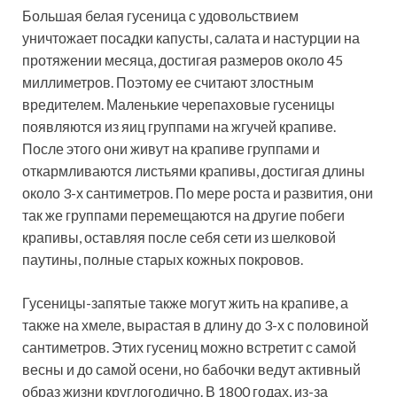
Большая белая гусеница с удовольствием
уничтожает посадки капусты, салата и настурции на
протяжении месяца, достигая размеров около 45
миллиметров. Поэтому ее считают злостным
вредителем. Маленькие черепаховые гусеницы
появляются из яиц группами на жгучей крапиве.
После этого они живут на крапиве группами и
откармливаются листьями крапивы, достигая длины
около 3-х сантиметров. По мере роста и развития, они
так же группами перемещаются на другие побеги
крапивы, оставляя после себя сети из шелковой
паутины, полные старых кожных покровов.
Гусеницы-запятые также могут жить на крапиве, а
также на хмеле, вырастая в длину до 3-х с половиной
сантиметров. Этих гусениц можно встретит с самой
весны и до самой осени, но бабочки ведут активный
образ жизни круглогодично. В 1800 годах, из-за