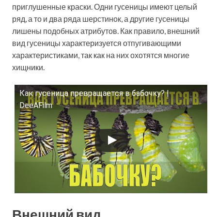
приглушенные краски. Одни гусеницы имеют целый
ряд, а то и два ряда шерстинок, а другие гусеницы
лишены подобных атрибутов. Как правило, внешний
вид гусеницы характеризуется отпугивающими
характеристиками, так как на них охотятся многие
хищники.
Как гусеница превращается в бабочку? |
Смотрите это видео на YouTube
DeeAFilm
Внешний вид