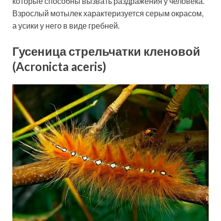
которые способны вызвать раздражения у человека.
Взрослый мотылек характеризуется серым окрасом,
а усики у него в виде гребней.
Гусеница стрельчатки кленовой
(Acronicta aceris)