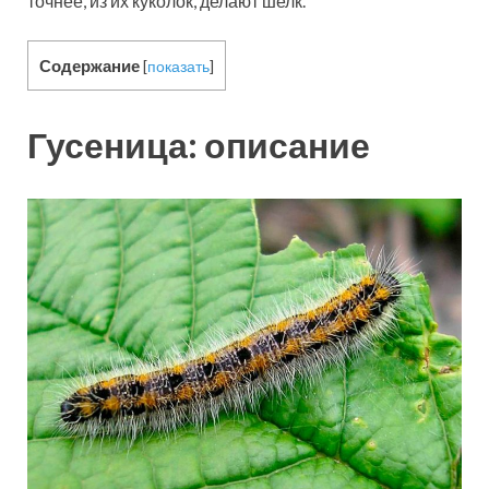
точнее, из их куколок, делают шелк.
Содержание
[
показать
]
Гусеница: описание