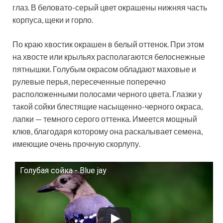
глаз. В беловато-серый цвет окрашены нижняя часть
корпуса, щеки и горло.
По краю хвостик окрашен в белый оттенок. При этом
на хвосте или крыльях располагаются белоснежные
пятнышки. Голубым окрасом обладают маховые и
рулевые перья, пересеченные поперечно
расположенными полосами черного цвета. Глазки у
такой сойки блестящие насыщенно-черного окраса,
лапки — темного серого оттенка. Имеется мощный
клюв, благодаря которому она раскалывает семена,
имеющие очень прочную скорлупу.
Голубая сойка - Blue jay
Смотрите это видео на YouTube