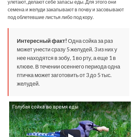
улетают, делают себе запасы еды. Для этого они
семена и желуди закапывают в почву и засовывают
под облетевшие листья либо под кору.
Интересный факт!
Одна сойка за раз
может унести сразу 5 желудей. 3 из них у
нее находятся в зобу, 1 во рту, а еще 1 в
клюве. В течении осеннего периода одна
птичка может заготовить от 3 до 5 тыс.
желудей.
Голубая сойка во время еды
Смотрите это видео на YouTube