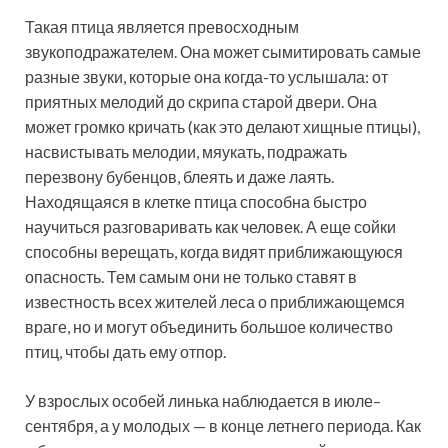
Такая птица является превосходным
звукоподражателем. Она может сымитировать самые
разные звуки, которые она когда-то услышала: от
приятных мелодий до скрипа старой двери. Она
может громко кричать (как это делают хищные птицы),
насвистывать мелодии, мяукать, подражать
перезвону бубенцов, блеять и даже лаять.
Находящаяся в клетке птица способна быстро
научиться разговаривать как человек. А еще сойки
способны верещать, когда видят приближающуюся
опасность. Тем самым они не только ставят в
известность всех жителей леса о приближающемся
враге, но и могут объединить большое количество
птиц, чтобы дать ему отпор.
У взрослых особей линька наблюдается в июле–
сентября, а у молодых — в конце летнего периода. Как