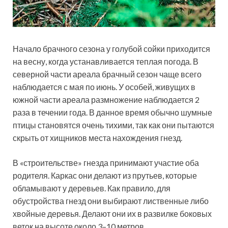
Начало брачного сезона у голубой сойки приходится
на весну, когда устанавливается теплая погода. В
северной части ареала брачный сезон чаще всего
наблюдается с мая по июнь. У особей, живущих в
южной части ареала размножение наблюдается 2
раза в течении года. В данное время обычно шумные
птицы становятся очень тихими, так как они пытаются
скрыть от хищников места нахождения гнезд.
В «строительстве» гнезда принимают участие оба
родителя. Каркас они делают из прутьев, которые
обламывают у деревьев. Как правило, для
обустройства гнезд они выбирают лиственные либо
хвойные деревья. Делают они их в развилке боковых
веток на высоте около 3–10 метров.