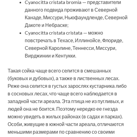
Cyanocitta cristata bromia — представители
данного подвида проживают в Северной
Канаде, Миссури, Ньюфаундленде, Северной
Дакоте и Небраске;
Cyanocitta cristata cristata — можно
повстречать в Техасе, Иллинойсе, Флориде,
Северной Каролине, Теннесси, Миссури,
Вирджинии и Кентукки.
Такая сойка чаще всего селится в смешанных
(буковых и дубовых), а также в лиственных лесах.
Реже она селится в густых зарослях кустарника либо
в сосновых лесах, что чаще всего наблюдается в
западной части ареала. Эта птица не из пугливых, и
людей она не боится. Поэтому нередко ее гнезда
можно увидеть в жилых районах (в садах и парках).
Особи, живущие в южной части ареала, отличаются
меньшими размерами по сравнению со своими