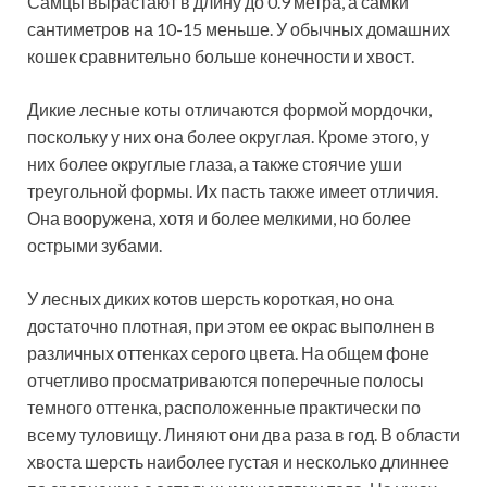
Самцы вырастают в длину до 0.9 метра, а самки
сантиметров на 10-15 меньше. У обычных домашних
кошек сравнительно больше конечности и хвост.
Дикие лесные коты отличаются формой мордочки,
поскольку у них она более округлая. Кроме этого, у
них более округлые глаза, а также стоячие уши
треугольной формы. Их пасть также имеет отличия.
Она вооружена, хотя и более мелкими, но более
острыми зубами.
У лесных диких котов шерсть короткая, но она
достаточно плотная, при этом ее окрас выполнен в
различных оттенках серого цвета. На общем фоне
отчетливо просматриваются поперечные полосы
темного оттенка, расположенные практически по
всему туловищу. Линяют они два раза в год. В области
хвоста шерсть наиболее густая и несколько длиннее