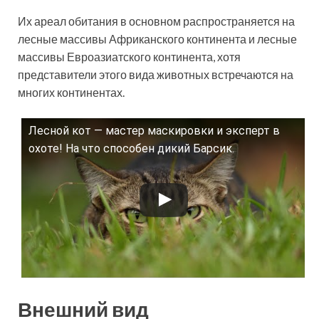
Их ареал обитания в основном распространяется на
лесные массивы Африканского континента и лесные
массивы Евроазиатского континента, хотя
представители этого вида животных встречаются на
многих континентах.
Лесной кот — мастер маскировки и эксперт в
Смотрите это видео на YouTube
охоте! На что способен дикий Барсик.
Внешний вид