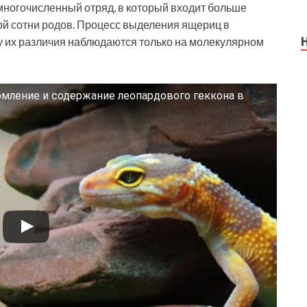
ногочисленный отряд, в который входит больше
ой сотни родов. Процесс выделения ящериц в
у их различия наблюдаются только на молекулярном
ормление и содержание леопардового геккона в