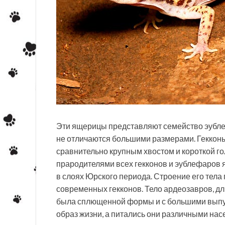
Эти ящерицы представляют семейство эублеф
не отличаются большими размерами. Гекконы
сравнительно крупным хвостом и короткой г
прародителями всех гекконов и эублефаров 
в слоях Юрского периода. Строение его тела 
современных гекконов. Тело ардеозавров, дл
была сплющенной формы и с большими выпук
образ жизни, а питались они различными на