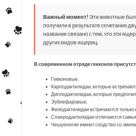
Важный момент!
Эти животные были
получили в результате сочетания дву
название связано с тем, что эти яще
других видов ящериц.
В современном отряде гекконов присутст
Гекконовые.
Карподактилидаи, которые встречают
Диплодактилидаи, которые предпочит
Эублефаровые.
Филодактилидаи встречаются только в
Спаеродактилидаи отличаются самы
Чешуеногие имеют сходство со змеями