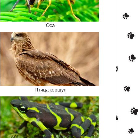
Оса
Птица коршун