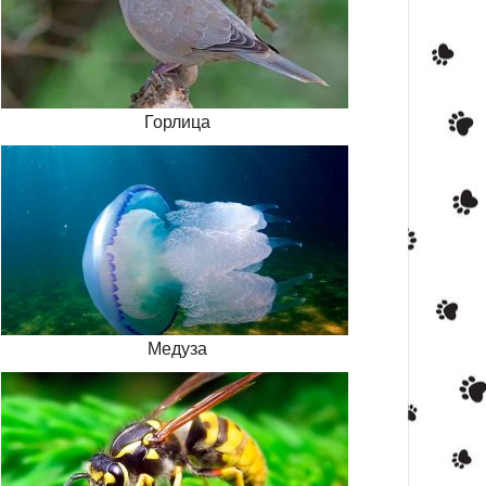
Горлица
Медуза