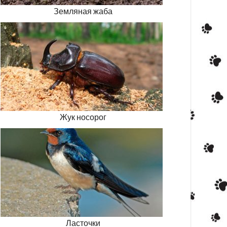
Земляная жаба
Жук носорог
Ласточки