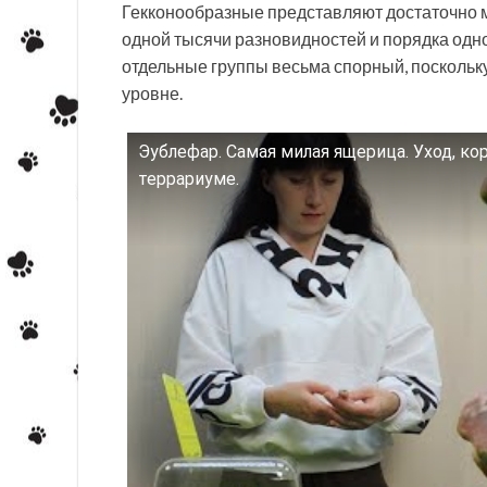
Гекконообразные представляют достаточно м
одной тысячи разновидностей и порядка одн
отдельные группы весьма спорный, поскольк
уровне.
Эублефар. Самая милая ящерица. Уход, к
Смотрите это видео на YouTube
террариуме.