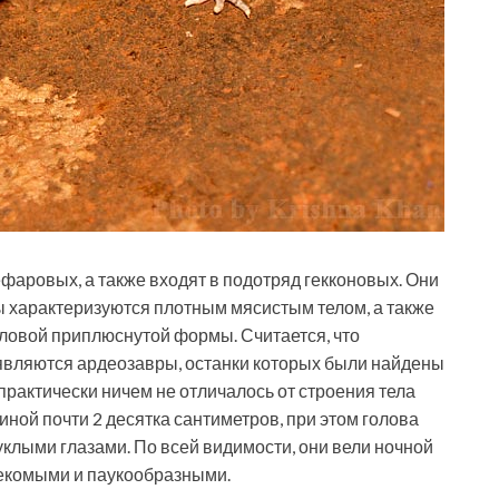
аровых, а также входят в подотряд гекконовых. Они
 характеризуются плотным мясистым телом, а также
оловой приплюснутой формы. Считается, что
являются ардеозавры, останки которых были найдены
практически ничем не отличалось от строения тела
иной почти 2 десятка сантиметров, при этом голова
лыми глазами. По всей видимости, они вели ночной
секомыми и паукообразными.