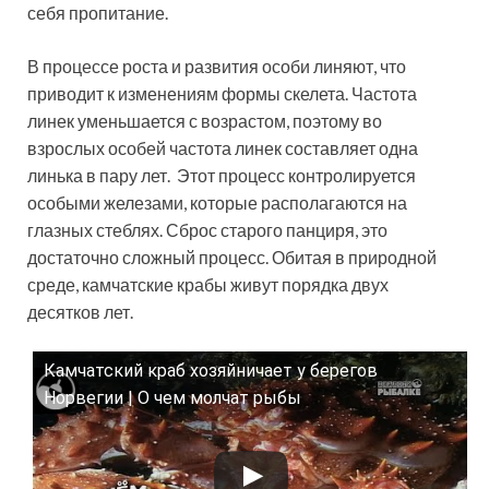
себя пропитание.
В процессе роста и развития особи линяют, что
приводит к изменениям формы скелета. Частота
линек уменьшается с возрастом, поэтому во
взрослых особей частота линек составляет одна
линька в пару лет. Этот процесс контролируется
особыми железами, которые располагаются на
глазных стеблях. Сброс старого панциря, это
достаточно сложный процесс. Обитая в природной
среде, камчатские крабы живут порядка двух
десятков лет.
Камчатский краб хозяйничает у берегов
Смотрите это видео на YouTube
Норвегии | О чем молчат рыбы